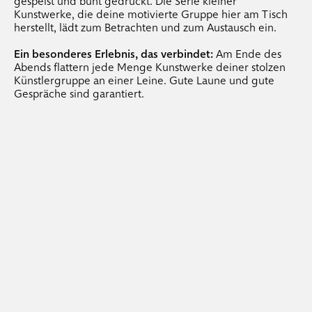
.
coachings
gespeist und bunt gedruckt. Die Serie kleiner
Kunstwerke, die deine motivierte Gruppe hier am Tisch
herstellt, lädt zum Betrachten und zum Austausch ein.
.
individual-coachings
.
mappen-coachings
Ein besonderes Erlebnis, das verbindet:
Am Ende des
Abends flattern jede Menge Kunstwerke deiner stolzen
Künstlergruppe an einer Leine. Gute Laune und gute
Gespräche sind garantiert.