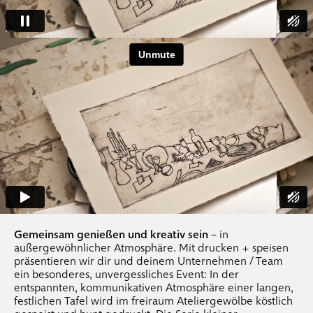
.
mappenkurse
.
mappen-coachings
.
photographie
.
photographiekurse
.
photo workshops
.
photo mappenkurse
.
individual-coachings photo
.
events
.
teamevents
Gemeinsam genießen und kreativ sein
– in
außergewöhnlicher Atmosphäre. Mit drucken + speisen
.
drucken + speisen
präsentieren wir dir und deinem Unternehmen / Team
.
location freiraum
ein besonderes, unvergessliches Event: In der
entspannten, kommunikativen Atmosphäre einer langen,
festlichen Tafel wird im freiraum Ateliergewölbe köstlich