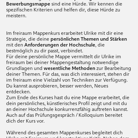
.
coachings
Bewerbungsmappe
sind eine Hürde. Wir kennen die
spezifischen Kriterien und helfen dir, diese Hürde zu
.
individual-coachings
meistern.
.
mappen-coachings
Im freiraum Mappenkurs erarbeitet Ulrike mit dir eine
Strategie, die deine
persönlichen Themen und Stärken
mit den
Anforderungen der Hochschule
, die
bestmöglich zu dir passt, verbindet.
Für deine persönliche Mappe vermittelt dir Ulrike im
freiraum bei deiner Mappengestaltung notwendige
Grundlagen und
wesentliche
Methoden
zur Bearbeitung
deiner Themen. Für das, was dich interessiert, stehen dir
im freiraum eine Vielzahl von Techniken zur Verfügung.
Du kannst ausprobieren, besser werden, Neues
entdecken.
Zum Ende des Kurses hast du eine Mappe erarbeitet, die
dein persönliches, künstlerisches Profil zeigt und mit du
an deiner Hochschule konkurrenzfähig auftreten kannst.
Auch auf das Prüfungsgespräch / Kolloquium bereitet
dich der Kurs vor.
Während des gesamten Mappenkurses begleitet dich