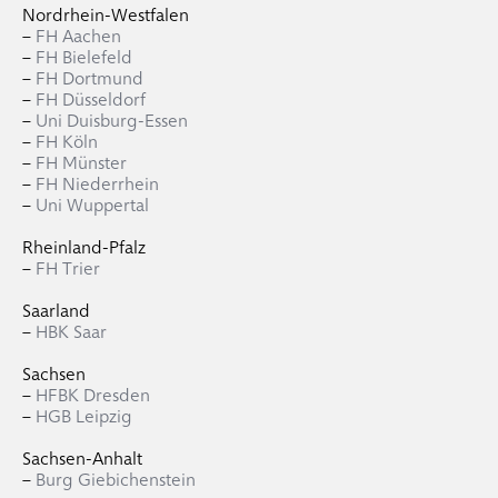
Nordrhein-Westfalen
–
FH Aachen
–
FH Bielefeld
–
FH Dortmund
–
FH Düsseldorf
–
Uni Duisburg-Essen
–
FH Köln
–
FH Münster
–
FH Niederrhein
–
Uni Wuppertal
Rheinland-Pfalz
–
FH Trier
Saarland
–
HBK Saar
Sachsen
–
HFBK Dresden
–
HGB Leipzig
Sachsen-Anhalt
–
Burg Giebichenstein