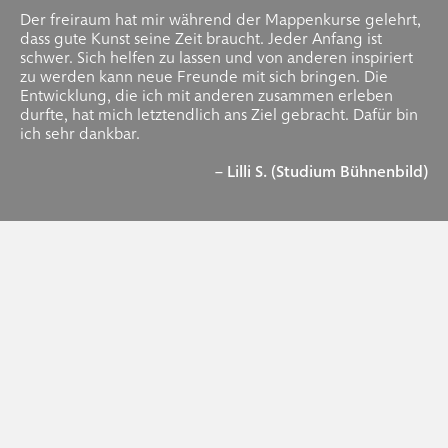
Der freiraum hat mir während der Mappenkurse gelehrt,
dass gute Kunst seine Zeit braucht. Jeder Anfang ist
schwer. Sich helfen zu lassen und von anderen inspiriert
zu werden kann neue Freunde mit sich bringen. Die
Entwicklung, die ich mit anderen zusammen erleben
durfte, hat mich letztendlich ans Ziel gebracht. Dafür bin
ich sehr dankbar.
– Lilli S. (Studium Bühnenbild)