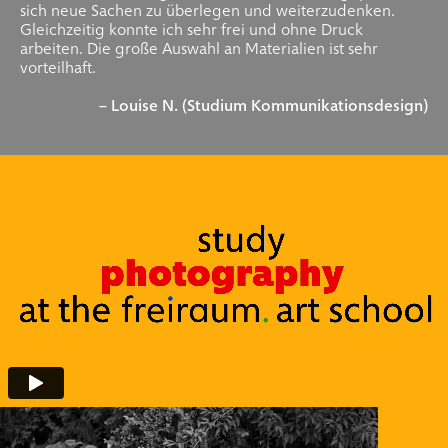
sich neue Sachen zu überlegen und weiterzudenken.
Gleichzeitig konnte ich sehr frei und ohne Druck
arbeiten. Die große Auswahl an Materialien ist sehr
vorteilhaft.
– Louise N. (Studium Kommunikationsdesign)