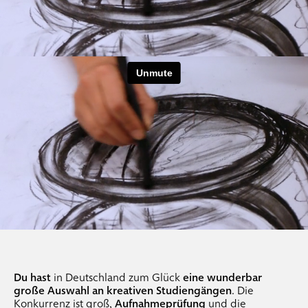
.
mappenkurse
.
mappen-coachings
.
photographie
.
photographiekurse
.
photo workshops
.
photo mappenkurse
.
individual-coachings photo
.
events
.
teamevents
.
drucken + speisen
.
location freiraum
Du hast
in Deutschland zum Glück
eine wunderbar
große Auswahl an kreativen Studiengängen
. Die
Konkurrenz ist groß,
Aufnahmeprüfung
und die