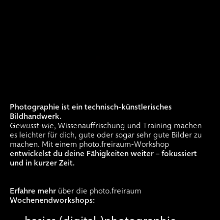
.
mappenkurse
.
mappen-coachings
.
photographie
.
photographiekurse
.
photo workshops
.
photo mappenkurse
Photographie ist ein technisch-künstlerisches
.
individual-coachings photo
Bildhandwerk.
Gewusst-wie
, Wissenauffrischung und Training machen
.
events
es leichter für dich, gute oder sogar sehr gute Bilder zu
machen. Mit einem photo.freiraum-Workshop
entwickelst du deine Fähigkeiten weiter – fokussiert
und in kurzer Zeit.
.
teamevents
.
drucken + speisen
.
location freiraum
Erfahre mehr
über die photo.freiraum
Wochenendworkshops: