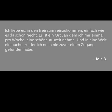
Ich liebe es, in den freiraum reinzukommen, einfach wie
es da schon riecht. Es ist ein Ort , an dem ich mir einmal
pro Woche, eine schöne Auszeit nehme. Und in eine Welt
eintauche, zu der ich noch nie zuvor einen Zugang
gefunden habe.
– Jola B.