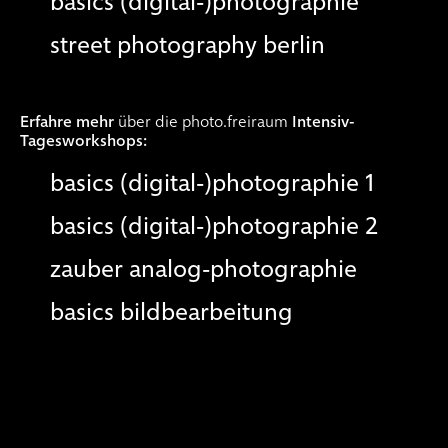
.
coachings
basics (digital-)photographie
street photography berlin
.
individual-coachings
.
mappen-coachings
Erfahre mehr
über die photo.freiraum
Intensiv-
Tagesworkshops:
basics (digital-)photographie 1
basics (digital-)photographie 2
zauber analog-photographie
basics bildbearbeitung