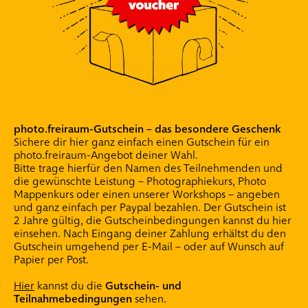
.
mappenkurse
.
mappen-coachings
.
photographie
.
photographiekurse
.
photo workshops
photo.freiraum-Gutschein – das besondere Geschenk
.
photo mappenkurse
Sichere dir hier ganz einfach einen Gutschein für ein
photo.freiraum-Angebot deiner Wahl.
.
individual-coachings photo
Bitte trage hierfür den Namen des Teilnehmenden und
.
events
die gewünschte Leistung – Photographiekurs, Photo
Mappenkurs oder einen unserer Workshops – angeben
und ganz einfach per Paypal bezahlen. Der Gutschein ist
2 Jahre gültig, die Gutscheinbedingungen kannst du hier
.
teamevents
einsehen. Nach Eingang deiner Zahlung erhältst du den
Gutschein umgehend per E-Mail – oder auf Wunsch auf
.
drucken + speisen
Papier per Post.
.
location freiraum
Hier
kannst du die
Gutschein- und
Teilnahmebedingungen
sehen.