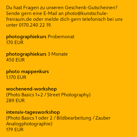
.
coachings
Du hast Fragen zu unseren Geschenk-Gutscheinen?
Sende gern eine E-Mail an
.
individual-coachings
photo@kunstschule-
freiraum.de
oder melde dich gern telefonisch bei uns
.
mappen-coachings
unter
0170.240 22 19.
photographiekurs
Probemonat
170 EUR
photographiekurs
3 Monate
450 EUR
photo mappenkurs
1.170 EUR
wochenend-workshop
(Photo Basics 1+2 / Street Photography)
289 EUR
intensiv-tagesworkshop
(Photo Basics 1 oder 2 / Bildbearbeitung / Zauber
Analogphotographie)
179 EUR